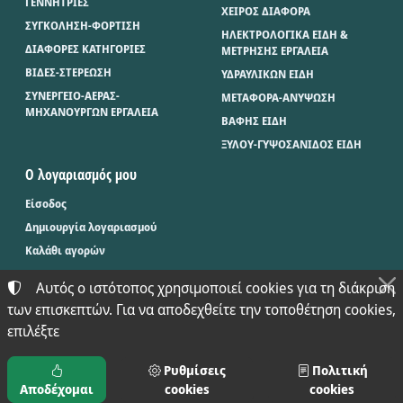
ΓΕΝΝΗΤΡΙΕΣ
ΧΕΙΡΟΣ ΔΙΑΦΟΡΑ
ΣΥΓΚΟΛΗΣΗ-ΦΟΡΤΙΣΗ
ΗΛΕΚΤΡΟΛΟΓΙΚΑ ΕΙΔΗ &
ΔΙΑΦΟΡΕΣ ΚΑΤΗΓΟΡΙΕΣ
ΜΕΤΡΗΣΗΣ ΕΡΓΑΛΕΙΑ
ΒΙΔΕΣ-ΣΤΕΡΕΩΣΗ
ΥΔΡΑΥΛΙΚΩΝ ΕΙΔΗ
ΣΥΝΕΡΓΕΙΟ-ΑΕΡΑΣ-
ΜΕΤΑΦΟΡΑ-ΑΝΥΨΩΣΗ
ΜΗΧΑΝΟΥΡΓΩΝ ΕΡΓΑΛΕΙΑ
ΒΑΦΗΣ ΕΙΔΗ
ΞΥΛΟΥ-ΓΥΨΟΣΑΝΙΔΟΣ ΕΙΔΗ
Ο λογαριασμός μου
Είσοδος
Δημιουργία λογαριασμού
Καλάθι αγορών
Αυτός ο ιστότοπος χρησιμοποιεί cookies για τη διάκριση
των επισκεπτών. Για να αποδεχθείτε την τοποθέτηση cookies,
©
2024-2026
ΜΠΑΞΕΒΑΝΟΣ Φ. & Μ. Ο.Ε. - BAX.TOOLS
επιλέξτε
ΑΡΙΘΜΌΣ ΓΕΜΗ:
021397626000
ΌΡΟΙ ΧΡΉΣΗΣ
•
ΠΟΛΙΤΙΚΉ ΑΠΟΡΡΉΤΟΥ
•
ΠΟΛΙΤΙΚΉ COOKIES
ΡΥΘΜΊΣΕΙΣ COOKIES
Ρυθμίσεις
Πολιτική
Αποδέχομαι
cookies
cookies
TORUS e-shop