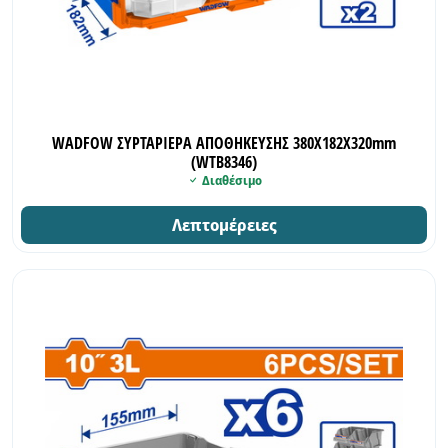
WADFOW ΣΥΡΤΑΡΙΕΡΑ ΑΠΟΘΗΚΕΥΣΗΣ 380Χ182Χ320mm
(WTB8346)
Διαθέσιμο
Λεπτομέρειες