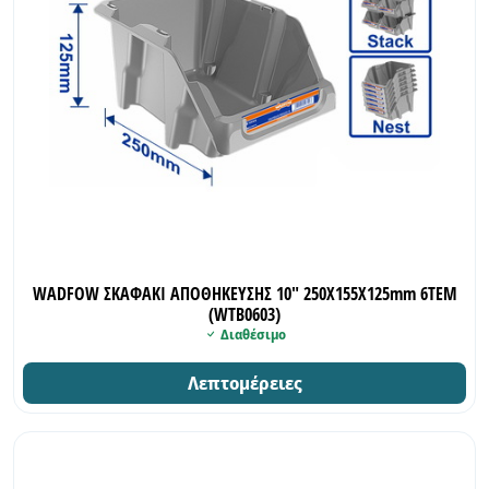
WADFOW ΣΚΑΦΑΚΙ ΑΠΟΘΗΚΕΥΣΗΣ 10" 250Χ155Χ125mm 6ΤΕΜ
(WTB0603)
Διαθέσιμο
Λεπτομέρειες