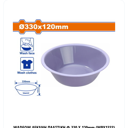
WADFOW ΛΕΚΑΝΗ ΠΛΑΣΤΙΚΗ Φ-330 Χ 120mm (WPY1333)