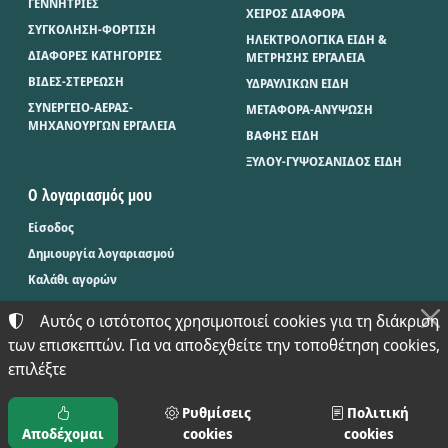
ΓΕΝΝΗΤΡΙΕΣ
ΧΕΙΡΟΣ ΔΙΑΦΟΡΑ
ΣΥΓΚΟΛΗΣΗ-ΦΟΡΤΙΣΗ
ΗΛΕΚΤΡΟΛΟΓΙΚΑ ΕΙΔΗ &
ΔΙΑΦΟΡΕΣ ΚΑΤΗΓΟΡΙΕΣ
ΜΕΤΡΗΣΗΣ ΕΡΓΑΛΕΙΑ
ΒΙΔΕΣ-ΣΤΕΡΕΩΣΗ
ΥΔΡΑΥΛΙΚΩΝ ΕΙΔΗ
ΣΥΝΕΡΓΕΙΟ-ΑΕΡΑΣ-
ΜΕΤΑΦΟΡΑ-ΑΝΥΨΩΣΗ
ΜΗΧΑΝΟΥΡΓΩΝ ΕΡΓΑΛΕΙΑ
ΒΑΦΗΣ ΕΙΔΗ
ΞΥΛΟΥ-ΓΥΨΟΣΑΝΙΔΟΣ ΕΙΔΗ
Ο λογαριασμός μου
Είσοδος
Δημιουργία λογαριασμού
Καλάθι αγορών
Αυτός ο ιστότοπος χρησιμοποιεί cookies για τη διάκριση
των επισκεπτών. Για να αποδεχθείτε την τοποθέτηση cookies,
©
2024-2026
ΜΠΑΞΕΒΑΝΟΣ Φ. & Μ. Ο.Ε. - BAX.TOOLS
επιλέξτε
ΑΡΙΘΜΌΣ ΓΕΜΗ:
021397626000
ΌΡΟΙ ΧΡΉΣΗΣ
•
ΠΟΛΙΤΙΚΉ ΑΠΟΡΡΉΤΟΥ
•
ΠΟΛΙΤΙΚΉ COOKIES
ΡΥΘΜΊΣΕΙΣ COOKIES
Ρυθμίσεις
Πολιτική
Αποδέχομαι
cookies
cookies
TORUS e-shop