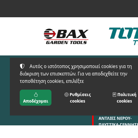
Αυτός ο ιστότοπος χρησιμοποιεί cookies για τη
διάκριση των επισκεπτών. Για να αποδεχθείτε την
τοποθέτηση cookies, επιλέξτε
Προϊόντα
FT-SAFETY(ΠΡΟΣΤΑ
Ρυθμίσεις
Πολιτική
ΜΠΑΞΕΒΑΝΟΣ Φ. & Μ.
ΕΙΔΗ)
Αποδέχομαι
cookies
cookies
Ο.Ε.
ΑΓΡΟΣ-ΚΗΠΟΣ
ΑΝΤΛΙΕΣ ΝΕΡΟΥ-
ΠΛΥΣΤΙΚΑ-ΓΕΝΝΗΤΡ
ΣΥΓΚΟΛΗΣΗ-ΦΟΡΤΙ