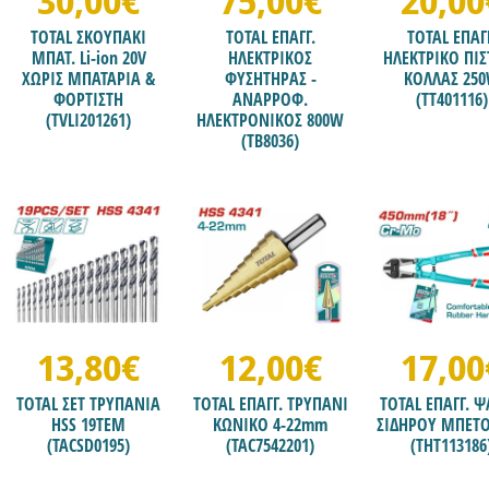
30,00€
75,00€
20,00
TOTAL ΣΚΟΥΠΑΚΙ
TOTAL ΕΠΑΓΓ.
TOTAL ΕΠΑΓ
ΜΠΑΤ. Li-ion 20V
ΗΛΕΚΤΡΙΚΟΣ
ΗΛΕΚΤΡΙΚΟ ΠΙΣ
ΧΩΡΙΣ ΜΠΑΤΑΡΙΑ &
ΦΥΣΗΤΗΡΑΣ -
ΚΟΛΛΑΣ 25
ΦΟΡΤΙΣΤΗ
ΑΝΑΡΡΟΦ.
(TT401116)
(TVLI201261)
ΗΛΕΚΤΡΟΝΙΚΟΣ 800W
(TB8036)
13,80€
12,00€
17,00
TOTAL ΣΕΤ ΤΡΥΠΑΝΙΑ
TOTAL ΕΠΑΓΓ. ΤΡΥΠΑΝΙ
TOTAL ΕΠΑΓΓ. Ψ
HSS 19ΤΕΜ
ΚΩΝΙΚΟ 4-22mm
ΣΙΔΗΡΟΥ ΜΠΕΤΟ
(TACSD0195)
(TAC7542201)
(THT113186