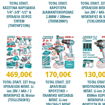
TOTAL ΕΠΑΓΓ.
TOTAL ΕΠΑΓΓ.
TOTAL ΕΠΑΓΓ. ΣΕ
ΚΑΣΕΤΙΝΑ ΚΑΡΥΔΑΚΙΑ
ΚΑΡΟΤΙΕΡΑ
ΕΡΓΑΛΕΙΩΝ ΜΠΑΤ
1/4"-3/8"-1/2" &
ΔΙΑΜΑΝΤΟΚΟΡΩΝΑΣ
ion 20V / 4Ah 
ΕΡΓΑΛΕΙΑ ΧΕΙΡΟΣ
2.800W / 200mm
ΜΠΑΤΑΡΙΕΣ BL 
139ΤΕΜ
(TDDM28001)
(TCKLI20592
(THKTHP21396)
469,00€
170,00€
130,0
TOTAL ΕΠΑΓΓ. ΣΕΤ 9τεμ
TOTAL ΕΠΑΓΓ. ΣΕΤ
TOTAL ΕΠΑΓ
ΕΡΓΑΛΕΙΩΝ ΜΠΑΤ. Li-
ΔΡΑΠ/ΒΙΔΟ
ΜΠΟΥΛΟΝΟΚΛ
ion 20V / 4Ah / 2
ΚΡΟΥΣΤΙΚΟ +
ΜΠΑΤ. Li-ion 2
ΜΠΑΤΑΡΙΕΣ BL Motor
ΠΑΛΜΙΚΟ ΚΑΤΣΑΒΙΔΙ
850Nm ΧΩΡ
(TOSLI250381E)
ΜΠΑΤ. Li-ion
ΜΠΑΤΑΡΙΑ 
20V/2Ah/2 ΜΠΑΤ
ΦΟΡΤΙΣΤΗ BL M