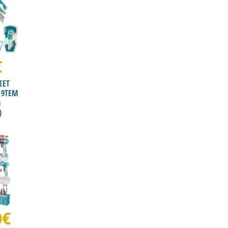
€
ΣΕΤ
 9ΤΕΜ
m
)
0€