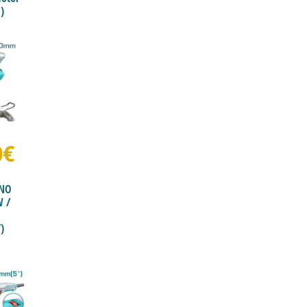
)
0€
ΟΝΟ
W /
)