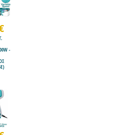
€
Γ.
00W -
ΟΣ
5E)