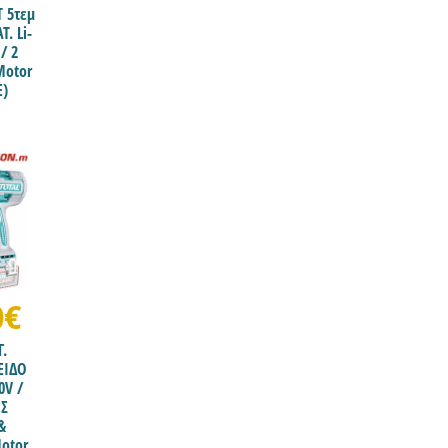
Τ 5τεμ
. Li-
/ 2
Motor
E)
0€
Γ.
ΕΙΔΟ
0V /
ΙΣ
&
otor