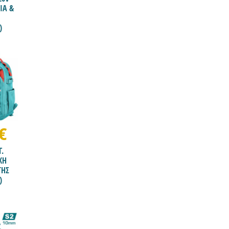
ΙΑ &
)
€
Γ.
ΚΗ
ΤΗΣ
)