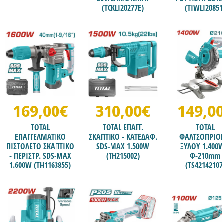
(TCKLI20277E)
(TIWLI20851
169,00€
310,00€
149,0
TOTAL
TOTAL ΕΠΑΓΓ.
TOTAL
ΕΠΑΓΓΕΛΜΑΤΙΚΟ
ΣΚΑΠΤΙΚΟ - ΚΑΤΕΔΑΦ.
ΦΑΛΤΣΟΠΡΙ
ΠΙΣΤΟΛΕΤΟ ΣΚΑΠΤΙΚΟ
SDS-ΜΑΧ 1.500W
ΞΥΛΟΥ 1.400
- ΠΕΡΙΣΤΡ. SDS-MAX
(TH215002)
Φ-210mm
1.600W (TH1163855)
(TS42142107