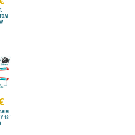
€
Γ.
ΤΟΛΙ
0W
€
ΑΛΙΔΙ
Υ 18"
)