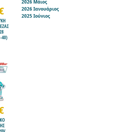
2026 Μάιος
2
€
2026 Ιανουάριος
2
2025 Ιούνιος
1
/ΚΗ
ΕΖΑΣ
28
-40)
€
ΙΚΟ
ΣΗΣ
20V