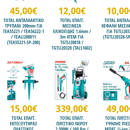
45,00€
12,00€
10,00
TOTAL ΑΝΤΑΛΛΑΚΤΙΚΟ
TOTAL ΕΠΑΓΓ.
TOTAL ΑΝΤΑΛ
ΤΡΥΠΑΝΙ 200mm ΓΙΑ
ΜΕΣΙΝΕΖΑ
ΚΕΦΑΛΗ ΜΕΣΙΝ
ΤΕΑ55221 / TEA56222-1
ΕΛΙΚΟΕΙΔΗΣ 1.6mm /
ΓΙΑ TGTLI203
/ TEALI208011
5m 4TEM ΓΙΑ
(TGTLI20328-SP
(TEA55221-SP-200)
TGTLI20018 /
TGTLI20328 (TALS1602)
15,00€
339,00€
49,00
TOTAL ΕΠΑΓΓ.
TOTAL ΕΠΑΓΓ.
TOTAL ΠΛΥΣΤ
ΕΚΤΟΞΕΥΤΗΡΑΣ
ΠΛΥΣΤΙΚΟ ΝΕΡΟΥ
ΥΨΗΛΗΣ ΠΙΕ
ΠΛΑΣΤΙΚΟΣ
2.500W / 160 Bar /
ΜΠΑΤ. Li-ion 