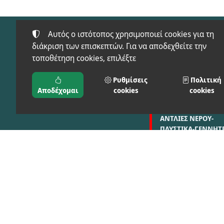
Αυτός ο ιστότοπος χρησιμοποιεί cookies για τη
διάκριση των επισκεπτών. Για να αποδεχθείτε την
τοποθέτηση cookies, επιλέξτε
Προϊόντα
FT-SAFETY(ΠΡΟΣΤΑ
Ρυθμίσεις
Πολιτική
ΜΠΑΞΕΒΑΝΟΣ Φ. & Μ.
ΕΙΔΗ)
Αποδέχομαι
cookies
cookies
Ο.Ε.
ΑΓΡΟΣ-ΚΗΠΟΣ
ΑΝΤΛΙΕΣ ΝΕΡΟΥ-
ΠΛΥΣΤΙΚΑ-ΓΕΝΝΗΤΡ
ΣΥΓΚΟΛΗΣΗ-ΦΟΡΤΙ
ΔΙΑΦΟΡΕΣ ΚΑΤΗΓΟΡ
©
2024-2026
ΜΠΑΞΕΒΑΝΟΣ Φ. & Μ. Ο.Ε. - BAX.TOOLS
ΑΡΙΘΜΌΣ ΓΕΜΗ:
021397626000
ΌΡΟΙ ΧΡΉΣΗΣ
•
ΠΟΛΙΤΙΚΉ ΑΠΟΡΡΉΤΟΥ
•
ΠΟΛΙΤΙΚΉ COOKI