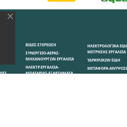
ΣΙΑΣ
ΒΙΔΕΣ-ΣΤΕΡΕΩΣΗ
ΗΛΕΚΤΡΟΛΟΓΙΚΑ ΕΙΔ
ΜΕΤΡΗΣΗΣ ΕΡΓΑΛΕΙΑ
ΣΥΝΕΡΓΕΙΟ-ΑΕΡΑΣ-
ΜΗΧΑΝΟΥΡΓΩΝ ΕΡΓΑΛΕΙΑ
ΥΔΡΑΥΛΙΚΩΝ ΕΙΔΗ
ΗΛΕΚΤΡ.ΕΡΓΑΛΕΙΑ-
ΜΕΤΑΦΟΡΑ-ΑΝΥΨΩΣ
ΙΕΣ
ΜΠΑΤΑΡΙΑΣ-ΕΞΑΡΤΗΜΑΤΑ
ΒΑΦΗΣ ΕΙΔΗ
ΣΗ
ΔΟΜΙΚΑ ΜΗΧ/ΤΑ-
ΞΥΛΟΥ-ΓΥΨΟΣΑΝΙΔΟ
ΟΙΚΟΔΟΜΗΣ ΕΡΓΑΛΕΙΑ &
ΙΕΣ
ΕΙΔΗ
ΧΕΙΡΟΣ ΔΙΑΦΟΡΑ
ES
ΡΥΘΜΊΣΕΙΣ COOKIES