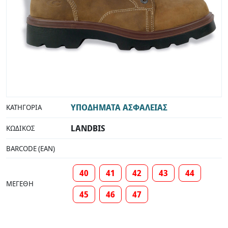
ΥΠΟΔΗΜΑΤΑ ΑΣΦΑΛΕΙΑΣ
ΚΑΤΗΓΟΡΊΑ
LANDBIS
ΚΩΔΙΚΌΣ
BARCODE (EAN)
40
41
42
43
44
ΜΕΓΈΘΗ
45
46
47