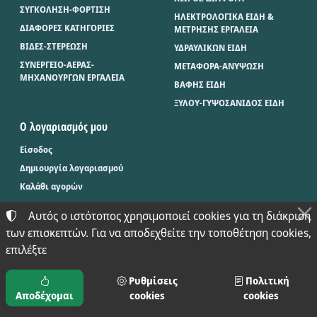
ΣΥΓΚΟΛΗΣΗ-ΦΟΡΤΙΣΗ
ΗΛΕΚΤΡΟΛΟΓΙΚΑ ΕΙΔΗ &
ΔΙΑΦΟΡΕΣ ΚΑΤΗΓΟΡΙΕΣ
ΜΕΤΡΗΣΗΣ ΕΡΓΑΛΕΙΑ
ΒΙΔΕΣ-ΣΤΕΡΕΩΣΗ
ΥΔΡΑΥΛΙΚΩΝ ΕΙΔΗ
ΣΥΝΕΡΓΕΙΟ-ΑΕΡΑΣ-
ΜΕΤΑΦΟΡΑ-ΑΝΥΨΩΣΗ
ΜΗΧΑΝΟΥΡΓΩΝ ΕΡΓΑΛΕΙΑ
ΒΑΦΗΣ ΕΙΔΗ
ΞΥΛΟΥ-ΓΥΨΟΣΑΝΙΔΟΣ ΕΙΔΗ
Ο λογαριασμός μου
Είσοδος
Δημιουργία λογαριασμού
Καλάθι αγορών
Αυτός ο ιστότοπος χρησιμοποιεί cookies για τη διάκριση
των επισκεπτών. Για να αποδεχθείτε την τοποθέτηση cookies,
©
2024-2026
ΜΠΑΞΕΒΑΝΟΣ Φ. & Μ. Ο.Ε. - BAX.TOOLS
επιλέξτε
ΑΡΙΘΜΌΣ ΓΕΜΗ:
021397626000
ΌΡΟΙ ΧΡΉΣΗΣ
•
ΠΟΛΙΤΙΚΉ ΑΠΟΡΡΉΤΟΥ
•
ΠΟΛΙΤΙΚΉ COOKIES
ΡΥΘΜΊΣΕΙΣ COOKIES
Ρυθμίσεις
Πολιτική
Αποδέχομαι
cookies
cookies
TORUS e-shop