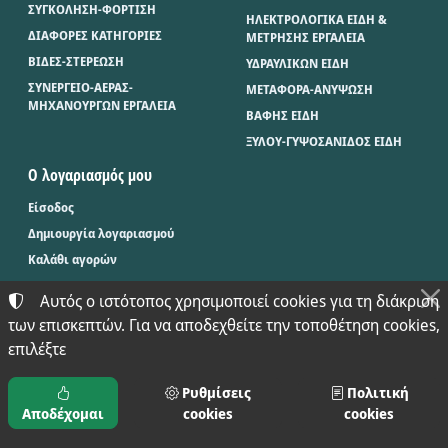
ΣΥΓΚΟΛΗΣΗ-ΦΟΡΤΙΣΗ
ΗΛΕΚΤΡΟΛΟΓΙΚΑ ΕΙΔΗ &
ΔΙΑΦΟΡΕΣ ΚΑΤΗΓΟΡΙΕΣ
ΜΕΤΡΗΣΗΣ ΕΡΓΑΛΕΙΑ
ΒΙΔΕΣ-ΣΤΕΡΕΩΣΗ
ΥΔΡΑΥΛΙΚΩΝ ΕΙΔΗ
ΣΥΝΕΡΓΕΙΟ-ΑΕΡΑΣ-
ΜΕΤΑΦΟΡΑ-ΑΝΥΨΩΣΗ
ΜΗΧΑΝΟΥΡΓΩΝ ΕΡΓΑΛΕΙΑ
ΒΑΦΗΣ ΕΙΔΗ
ΞΥΛΟΥ-ΓΥΨΟΣΑΝΙΔΟΣ ΕΙΔΗ
Ο λογαριασμός μου
Είσοδος
Δημιουργία λογαριασμού
Καλάθι αγορών
Αυτός ο ιστότοπος χρησιμοποιεί cookies για τη διάκριση
των επισκεπτών. Για να αποδεχθείτε την τοποθέτηση cookies,
©
2024-2026
ΜΠΑΞΕΒΑΝΟΣ Φ. & Μ. Ο.Ε. - BAX.TOOLS
επιλέξτε
ΑΡΙΘΜΌΣ ΓΕΜΗ:
021397626000
ΌΡΟΙ ΧΡΉΣΗΣ
•
ΠΟΛΙΤΙΚΉ ΑΠΟΡΡΉΤΟΥ
•
ΠΟΛΙΤΙΚΉ COOKIES
ΡΥΘΜΊΣΕΙΣ COOKIES
Ρυθμίσεις
Πολιτική
Αποδέχομαι
cookies
cookies
TORUS e-shop