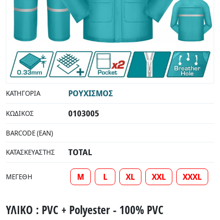
ΡΟΥΧΙΣΜΟΣ
ΚΑΤΗΓΟΡΊΑ
0103005
ΚΩΔΙΚΌΣ
BARCODE (EAN)
TOTAL
ΚΑΤΑΣΚΕΥΑΣΤΉΣ
M
L
XL
XXL
XXXL
ΜΕΓΈΘΗ
ΥΛΙΚΟ : PVC + Polyester - 100% PVC