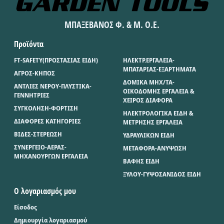
ΜΠΑΞΕΒΑΝΟΣ Φ. & Μ. Ο.Ε.
Προϊόντα
FT-SAFETY(ΠΡΟΣΤΑΣΙΑΣ ΕΙΔΗ)
ΗΛΕΚΤΡ.ΕΡΓΑΛΕΙΑ-
ΜΠΑΤΑΡΙΑΣ-ΕΞΑΡΤΗΜΑΤΑ
ΑΓΡΟΣ-ΚΗΠΟΣ
ΔΟΜΙΚΑ ΜΗΧ/ΤΑ-
ΑΝΤΛΙΕΣ ΝΕΡΟΥ-ΠΛΥΣΤΙΚΑ-
ΟΙΚΟΔΟΜΗΣ ΕΡΓΑΛΕΙΑ &
ΓΕΝΝΗΤΡΙΕΣ
ΧΕΙΡΟΣ ΔΙΑΦΟΡΑ
ΣΥΓΚΟΛΗΣΗ-ΦΟΡΤΙΣΗ
ΗΛΕΚΤΡΟΛΟΓΙΚΑ ΕΙΔΗ &
ΔΙΑΦΟΡΕΣ ΚΑΤΗΓΟΡΙΕΣ
ΜΕΤΡΗΣΗΣ ΕΡΓΑΛΕΙΑ
ΒΙΔΕΣ-ΣΤΕΡΕΩΣΗ
ΥΔΡΑΥΛΙΚΩΝ ΕΙΔΗ
ΣΥΝΕΡΓΕΙΟ-ΑΕΡΑΣ-
ΜΕΤΑΦΟΡΑ-ΑΝΥΨΩΣΗ
ΜΗΧΑΝΟΥΡΓΩΝ ΕΡΓΑΛΕΙΑ
ΒΑΦΗΣ ΕΙΔΗ
ΞΥΛΟΥ-ΓΥΨΟΣΑΝΙΔΟΣ ΕΙΔΗ
Ο λογαριασμός μου
Είσοδος
Δημιουργία λογαριασμού