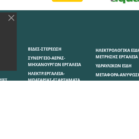
ΣΙΑΣ
ΒΙΔΕΣ-ΣΤΕΡΕΩΣΗ
ΗΛΕΚΤΡΟΛΟΓΙΚΑ ΕΙΔ
ΜΕΤΡΗΣΗΣ ΕΡΓΑΛΕΙΑ
ΣΥΝΕΡΓΕΙΟ-ΑΕΡΑΣ-
ΜΗΧΑΝΟΥΡΓΩΝ ΕΡΓΑΛΕΙΑ
ΥΔΡΑΥΛΙΚΩΝ ΕΙΔΗ
ΗΛΕΚΤΡ.ΕΡΓΑΛΕΙΑ-
ΜΕΤΑΦΟΡΑ-ΑΝΥΨΩΣ
ΙΕΣ
ΜΠΑΤΑΡΙΑΣ-ΕΞΑΡΤΗΜΑΤΑ
ΒΑΦΗΣ ΕΙΔΗ
ΣΗ
ΔΟΜΙΚΑ ΜΗΧ/ΤΑ-
ΞΥΛΟΥ-ΓΥΨΟΣΑΝΙΔΟ
ΟΙΚΟΔΟΜΗΣ ΕΡΓΑΛΕΙΑ &
ΙΕΣ
ΕΙΔΗ
ΧΕΙΡΟΣ ΔΙΑΦΟΡΑ
ES
ΡΥΘΜΊΣΕΙΣ COOKIES