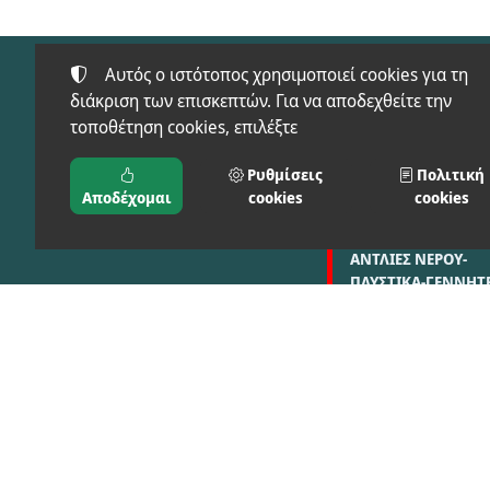
Αυτός ο ιστότοπος χρησιμοποιεί cookies για τη
διάκριση των επισκεπτών. Για να αποδεχθείτε την
τοποθέτηση cookies, επιλέξτε
Προϊόντα
FT-SAFETY(ΠΡΟΣΤΑ
Ρυθμίσεις
Πολιτική
ΜΠΑΞΕΒΑΝΟΣ Φ. & Μ.
ΕΙΔΗ)
Αποδέχομαι
cookies
cookies
Ο.Ε.
ΑΓΡΟΣ-ΚΗΠΟΣ
ΑΝΤΛΙΕΣ ΝΕΡΟΥ-
ΠΛΥΣΤΙΚΑ-ΓΕΝΝΗΤΡ
ΣΥΓΚΟΛΗΣΗ-ΦΟΡΤΙ
ΔΙΑΦΟΡΕΣ ΚΑΤΗΓΟΡ
©
2024-2026
ΜΠΑΞΕΒΑΝΟΣ Φ. & Μ. Ο.Ε. - BAX.TOOLS
ΑΡΙΘΜΌΣ ΓΕΜΗ:
021397626000
ΌΡΟΙ ΧΡΉΣΗΣ
•
ΠΟΛΙΤΙΚΉ ΑΠΟΡΡΉΤΟΥ
•
ΠΟΛΙΤΙΚΉ COOKI