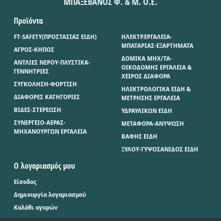
ΜΠΑΞΕΒΑΝΟΣ Φ. & Μ. Ο.Ε.
Προϊόντα
FT-SAFETY(ΠΡΟΣΤΑΣΙΑΣ ΕΙΔΗ)
ΗΛΕΚΤΡ.ΕΡΓΑΛΕΙΑ-
ΜΠΑΤΑΡΙΑΣ-ΕΞΑΡΤΗΜΑΤΑ
ΑΓΡΟΣ-ΚΗΠΟΣ
ΔΟΜΙΚΑ ΜΗΧ/ΤΑ-
ΑΝΤΛΙΕΣ ΝΕΡΟΥ-ΠΛΥΣΤΙΚΑ-
ΟΙΚΟΔΟΜΗΣ ΕΡΓΑΛΕΙΑ &
ΓΕΝΝΗΤΡΙΕΣ
ΧΕΙΡΟΣ ΔΙΑΦΟΡΑ
ΣΥΓΚΟΛΗΣΗ-ΦΟΡΤΙΣΗ
ΗΛΕΚΤΡΟΛΟΓΙΚΑ ΕΙΔΗ &
ΔΙΑΦΟΡΕΣ ΚΑΤΗΓΟΡΙΕΣ
ΜΕΤΡΗΣΗΣ ΕΡΓΑΛΕΙΑ
ΒΙΔΕΣ-ΣΤΕΡΕΩΣΗ
ΥΔΡΑΥΛΙΚΩΝ ΕΙΔΗ
ΣΥΝΕΡΓΕΙΟ-ΑΕΡΑΣ-
ΜΕΤΑΦΟΡΑ-ΑΝΥΨΩΣΗ
ΜΗΧΑΝΟΥΡΓΩΝ ΕΡΓΑΛΕΙΑ
ΒΑΦΗΣ ΕΙΔΗ
ΞΥΛΟΥ-ΓΥΨΟΣΑΝΙΔΟΣ ΕΙΔΗ
Ο λογαριασμός μου
Είσοδος
Δημιουργία λογαριασμού
Καλάθι αγορών