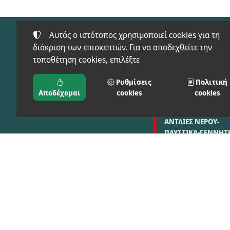
Αυτός ο ιστότοπος χρησιμοποιεί cookies για τη
διάκριση των επισκεπτών. Για να αποδεχθείτε την
τοποθέτηση cookies, επιλέξτε
Προϊόντα
FT-SAFETY(ΠΡΟΣΤΑ
Ρυθμίσεις
Πολιτική
ΜΠΑΞΕΒΑΝΟΣ Φ. & Μ.
ΕΙΔΗ)
Αποδέχομαι
cookies
cookies
Ο.Ε.
ΑΓΡΟΣ-ΚΗΠΟΣ
ΑΝΤΛΙΕΣ ΝΕΡΟΥ-
ΠΛΥΣΤΙΚΑ-ΓΕΝΝΗΤΡ
ΣΥΓΚΟΛΗΣΗ-ΦΟΡΤΙ
ΔΙΑΦΟΡΕΣ ΚΑΤΗΓΟΡ
©
2024-2026
ΜΠΑΞΕΒΑΝΟΣ Φ. & Μ. Ο.Ε. - BAX.TOOLS
ΑΡΙΘΜΌΣ ΓΕΜΗ:
021397626000
ΌΡΟΙ ΧΡΉΣΗΣ
•
ΠΟΛΙΤΙΚΉ ΑΠΟΡΡΉΤΟΥ
•
ΠΟΛΙΤΙΚΉ COOKI