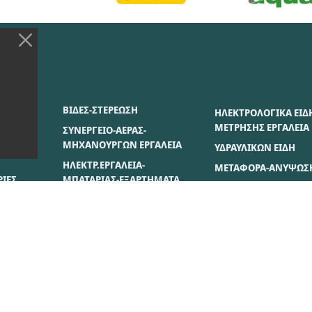
ΣΙΑΣ
ΒΙΔΕΣ-ΣΤΕΡΕΩΣΗ
ΗΛΕΚΤΡΟΛΟΓΙΚΑ ΕΙΔ
ΜΕΤΡΗΣΗΣ ΕΡΓΑΛΕΙΑ
ΣΥΝΕΡΓΕΙΟ-ΑΕΡΑΣ-
ΜΗΧΑΝΟΥΡΓΩΝ ΕΡΓΑΛΕΙΑ
ΥΔΡΑΥΛΙΚΩΝ ΕΙΔΗ
ΗΛΕΚΤΡ.ΕΡΓΑΛΕΙΑ-
ΜΕΤΑΦΟΡΑ-ΑΝΥΨΩΣ
ΙΕΣ
ΜΠΑΤΑΡΙΑΣ-ΕΞΑΡΤΗΜΑΤΑ
ΒΑΦΗΣ ΕΙΔΗ
ΣΗ
ΔΟΜΙΚΑ ΜΗΧ/ΤΑ-
ΞΥΛΟΥ-ΓΥΨΟΣΑΝΙΔΟ
ΟΙΚΟΔΟΜΗΣ ΕΡΓΑΛΕΙΑ &
ΙΕΣ
ΕΙΔΗ
ΧΕΙΡΟΣ ΔΙΑΦΟΡΑ
ES
ΡΥΘΜΊΣΕΙΣ COOKIES