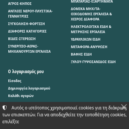
ΜΠΑΤΑΡΙΑΣ-ΕΞΑΡΤΗΜΑΤΑ
ΑΓΡΟΣ-ΚΗΠΟΣ
ΔΟΜΙΚΑ ΜΗΧ/ΤΑ-
ΑΝΤΛΙΕΣ ΝΕΡΟΥ-ΠΛΥΣΤΙΚΑ-
ΟΙΚΟΔΟΜΗΣ ΕΡΓΑΛΕΙΑ &
ΓΕΝΝΗΤΡΙΕΣ
ΧΕΙΡΟΣ ΔΙΑΦΟΡΑ
ΣΥΓΚΟΛΗΣΗ-ΦΟΡΤΙΣΗ
ΗΛΕΚΤΡΟΛΟΓΙΚΑ ΕΙΔΗ &
ΔΙΑΦΟΡΕΣ ΚΑΤΗΓΟΡΙΕΣ
ΜΕΤΡΗΣΗΣ ΕΡΓΑΛΕΙΑ
ΒΙΔΕΣ-ΣΤΕΡΕΩΣΗ
ΥΔΡΑΥΛΙΚΩΝ ΕΙΔΗ
ΣΥΝΕΡΓΕΙΟ-ΑΕΡΑΣ-
ΜΕΤΑΦΟΡΑ-ΑΝΥΨΩΣΗ
ΜΗΧΑΝΟΥΡΓΩΝ ΕΡΓΑΛΕΙΑ
ΒΑΦΗΣ ΕΙΔΗ
ΞΥΛΟΥ-ΓΥΨΟΣΑΝΙΔΟΣ ΕΙΔΗ
Ο λογαριασμός μου
Είσοδος
Δημιουργία λογαριασμού
Καλάθι αγορών
Αυτός ο ιστότοπος χρησιμοποιεί cookies για τη διάκριση
των επισκεπτών. Για να αποδεχθείτε την τοποθέτηση cookies,
©
2024-2026
ΜΠΑΞΕΒΑΝΟΣ Φ. & Μ. Ο.Ε. - BAX.TOOLS
επιλέξτε
ΑΡΙΘΜΌΣ ΓΕΜΗ:
021397626000
ΌΡΟΙ ΧΡΉΣΗΣ
•
ΠΟΛΙΤΙΚΉ ΑΠΟΡΡΉΤΟΥ
•
ΠΟΛΙΤΙΚΉ COOKIES