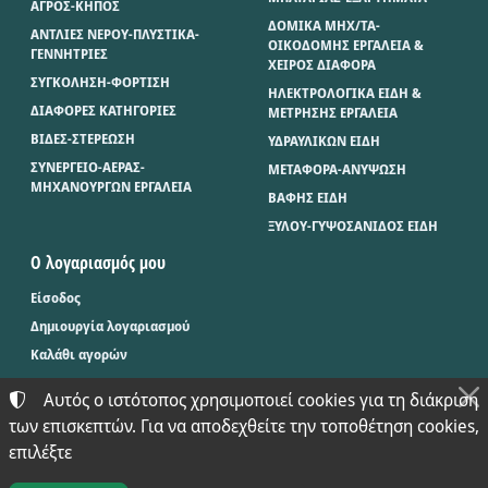
ΑΓΡΟΣ-ΚΗΠΟΣ
ΔΟΜΙΚΑ ΜΗΧ/ΤΑ-
ΑΝΤΛΙΕΣ ΝΕΡΟΥ-ΠΛΥΣΤΙΚΑ-
ΟΙΚΟΔΟΜΗΣ ΕΡΓΑΛΕΙΑ &
ΓΕΝΝΗΤΡΙΕΣ
ΧΕΙΡΟΣ ΔΙΑΦΟΡΑ
ΣΥΓΚΟΛΗΣΗ-ΦΟΡΤΙΣΗ
ΗΛΕΚΤΡΟΛΟΓΙΚΑ ΕΙΔΗ &
ΔΙΑΦΟΡΕΣ ΚΑΤΗΓΟΡΙΕΣ
ΜΕΤΡΗΣΗΣ ΕΡΓΑΛΕΙΑ
ΒΙΔΕΣ-ΣΤΕΡΕΩΣΗ
ΥΔΡΑΥΛΙΚΩΝ ΕΙΔΗ
ΣΥΝΕΡΓΕΙΟ-ΑΕΡΑΣ-
ΜΕΤΑΦΟΡΑ-ΑΝΥΨΩΣΗ
ΜΗΧΑΝΟΥΡΓΩΝ ΕΡΓΑΛΕΙΑ
ΒΑΦΗΣ ΕΙΔΗ
ΞΥΛΟΥ-ΓΥΨΟΣΑΝΙΔΟΣ ΕΙΔΗ
Ο λογαριασμός μου
Είσοδος
Δημιουργία λογαριασμού
Καλάθι αγορών
Αυτός ο ιστότοπος χρησιμοποιεί cookies για τη διάκριση
των επισκεπτών. Για να αποδεχθείτε την τοποθέτηση cookies,
©
2024-2026
ΜΠΑΞΕΒΑΝΟΣ Φ. & Μ. Ο.Ε. - BAX.TOOLS
επιλέξτε
ΑΡΙΘΜΌΣ ΓΕΜΗ:
021397626000
ΌΡΟΙ ΧΡΉΣΗΣ
•
ΠΟΛΙΤΙΚΉ ΑΠΟΡΡΉΤΟΥ
•
ΠΟΛΙΤΙΚΉ COOKIES