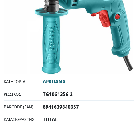
ΔΡΑΠΑΝΑ
ΚΑΤΗΓΟΡΊΑ
TG1061356-2
ΚΩΔΙΚΌΣ
6941639840657
BARCODE (EAN)
TOTAL
ΚΑΤΑΣΚΕΥΑΣΤΉΣ