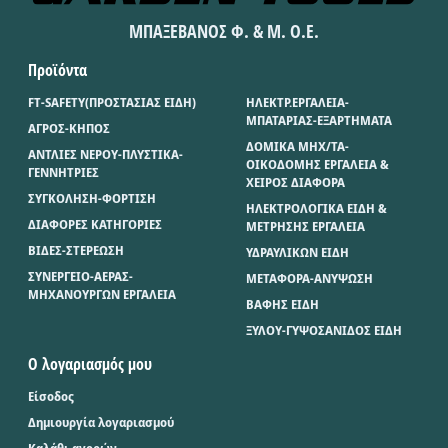
ΜΠΑΞΕΒΑΝΟΣ Φ. & Μ. Ο.Ε.
Προϊόντα
FT-SAFETY(ΠΡΟΣΤΑΣΙΑΣ ΕΙΔΗ)
ΗΛΕΚΤΡ.ΕΡΓΑΛΕΙΑ-
ΜΠΑΤΑΡΙΑΣ-ΕΞΑΡΤΗΜΑΤΑ
ΑΓΡΟΣ-ΚΗΠΟΣ
ΔΟΜΙΚΑ ΜΗΧ/ΤΑ-
ΑΝΤΛΙΕΣ ΝΕΡΟΥ-ΠΛΥΣΤΙΚΑ-
ΟΙΚΟΔΟΜΗΣ ΕΡΓΑΛΕΙΑ &
ΓΕΝΝΗΤΡΙΕΣ
ΧΕΙΡΟΣ ΔΙΑΦΟΡΑ
ΣΥΓΚΟΛΗΣΗ-ΦΟΡΤΙΣΗ
ΗΛΕΚΤΡΟΛΟΓΙΚΑ ΕΙΔΗ &
ΔΙΑΦΟΡΕΣ ΚΑΤΗΓΟΡΙΕΣ
ΜΕΤΡΗΣΗΣ ΕΡΓΑΛΕΙΑ
ΒΙΔΕΣ-ΣΤΕΡΕΩΣΗ
ΥΔΡΑΥΛΙΚΩΝ ΕΙΔΗ
ΣΥΝΕΡΓΕΙΟ-ΑΕΡΑΣ-
ΜΕΤΑΦΟΡΑ-ΑΝΥΨΩΣΗ
ΜΗΧΑΝΟΥΡΓΩΝ ΕΡΓΑΛΕΙΑ
ΒΑΦΗΣ ΕΙΔΗ
ΞΥΛΟΥ-ΓΥΨΟΣΑΝΙΔΟΣ ΕΙΔΗ
Ο λογαριασμός μου
Είσοδος
Δημιουργία λογαριασμού