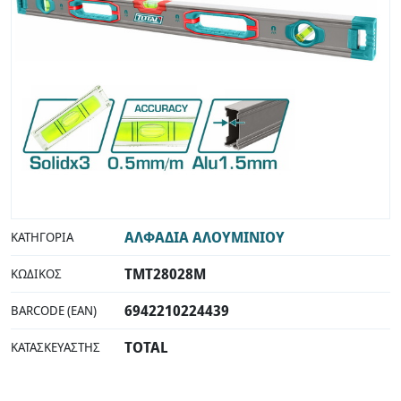
INDUSTRIAL
ΑΛΦΑΔΙΑ ΑΛΟΥΜΙΝΙΟΥ
ΚΑΤΗΓΟΡΊΑ
TMT28028M
ΚΩΔΙΚΌΣ
6942210224439
BARCODE (EAN)
TOTAL
ΚΑΤΑΣΚΕΥΑΣΤΉΣ