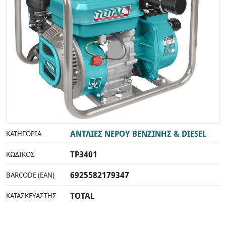
INDUSTRIAL
ΑΝΤΛΙΕΣ ΝΕΡΟΥ ΒΕΝΖΙΝΗΣ & DIESEL
ΚΑΤΗΓΟΡΊΑ
TP3401
ΚΩΔΙΚΌΣ
6925582179347
BARCODE (EAN)
TOTAL
ΚΑΤΑΣΚΕΥΑΣΤΉΣ