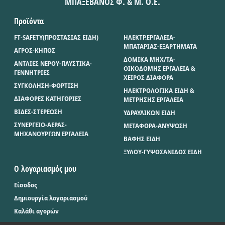
ΜΠΑΞΕΒΑΝΟΣ Φ. & Μ. Ο.Ε.
Προϊόντα
FT-SAFETY(ΠΡΟΣΤΑΣΙΑΣ ΕΙΔΗ)
ΗΛΕΚΤΡ.ΕΡΓΑΛΕΙΑ-
ΜΠΑΤΑΡΙΑΣ-ΕΞΑΡΤΗΜΑΤΑ
ΑΓΡΟΣ-ΚΗΠΟΣ
ΔΟΜΙΚΑ ΜΗΧ/ΤΑ-
ΑΝΤΛΙΕΣ ΝΕΡΟΥ-ΠΛΥΣΤΙΚΑ-
ΟΙΚΟΔΟΜΗΣ ΕΡΓΑΛΕΙΑ &
ΓΕΝΝΗΤΡΙΕΣ
ΧΕΙΡΟΣ ΔΙΑΦΟΡΑ
ΣΥΓΚΟΛΗΣΗ-ΦΟΡΤΙΣΗ
ΗΛΕΚΤΡΟΛΟΓΙΚΑ ΕΙΔΗ &
ΔΙΑΦΟΡΕΣ ΚΑΤΗΓΟΡΙΕΣ
ΜΕΤΡΗΣΗΣ ΕΡΓΑΛΕΙΑ
ΒΙΔΕΣ-ΣΤΕΡΕΩΣΗ
ΥΔΡΑΥΛΙΚΩΝ ΕΙΔΗ
ΣΥΝΕΡΓΕΙΟ-ΑΕΡΑΣ-
ΜΕΤΑΦΟΡΑ-ΑΝΥΨΩΣΗ
ΜΗΧΑΝΟΥΡΓΩΝ ΕΡΓΑΛΕΙΑ
ΒΑΦΗΣ ΕΙΔΗ
ΞΥΛΟΥ-ΓΥΨΟΣΑΝΙΔΟΣ ΕΙΔΗ
Ο λογαριασμός μου
Είσοδος
Δημιουργία λογαριασμού
Καλάθι αγορών