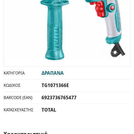
INDUSTRIAL
ΔΡΑΠΑΝΑ
ΚΑΤΗΓΟΡΊΑ
TG1071366E
ΚΩΔΙΚΌΣ
6923736765477
BARCODE (EAN)
TOTAL
ΚΑΤΑΣΚΕΥΑΣΤΉΣ