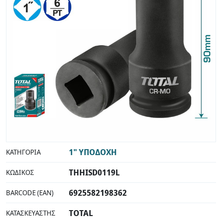
INDUSTRIAL
1" ΥΠΟΔΟΧΗ
ΚΑΤΗΓΟΡΊΑ
THHISD0119L
ΚΩΔΙΚΌΣ
6925582198362
BARCODE (EAN)
TOTAL
ΚΑΤΑΣΚΕΥΑΣΤΉΣ