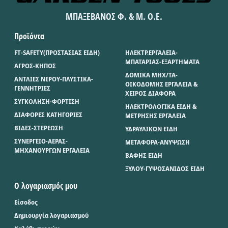
ΜΠΑΞΕΒΑΝΟΣ Φ. & Μ. Ο.Ε.
Προϊόντα
FT-SAFETY(ΠΡΟΣΤΑΣΙΑΣ ΕΙΔΗ)
ΗΛΕΚΤΡ.ΕΡΓΑΛΕΙΑ-
ΜΠΑΤΑΡΙΑΣ-ΕΞΑΡΤΗΜΑΤΑ
ΑΓΡΟΣ-ΚΗΠΟΣ
ΔΟΜΙΚΑ ΜΗΧ/ΤΑ-
ΑΝΤΛΙΕΣ ΝΕΡΟΥ-ΠΛΥΣΤΙΚΑ-
ΟΙΚΟΔΟΜΗΣ ΕΡΓΑΛΕΙΑ &
ΓΕΝΝΗΤΡΙΕΣ
ΧΕΙΡΟΣ ΔΙΑΦΟΡΑ
ΣΥΓΚΟΛΗΣΗ-ΦΟΡΤΙΣΗ
ΗΛΕΚΤΡΟΛΟΓΙΚΑ ΕΙΔΗ &
ΔΙΑΦΟΡΕΣ ΚΑΤΗΓΟΡΙΕΣ
ΜΕΤΡΗΣΗΣ ΕΡΓΑΛΕΙΑ
ΒΙΔΕΣ-ΣΤΕΡΕΩΣΗ
ΥΔΡΑΥΛΙΚΩΝ ΕΙΔΗ
ΣΥΝΕΡΓΕΙΟ-ΑΕΡΑΣ-
ΜΕΤΑΦΟΡΑ-ΑΝΥΨΩΣΗ
ΜΗΧΑΝΟΥΡΓΩΝ ΕΡΓΑΛΕΙΑ
ΒΑΦΗΣ ΕΙΔΗ
ΞΥΛΟΥ-ΓΥΨΟΣΑΝΙΔΟΣ ΕΙΔΗ
Ο λογαριασμός μου
Είσοδος
Δημιουργία λογαριασμού