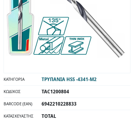
INDUSTRIAL
ΤΡΥΠΑΝΙΑ HSS -4341-M2
ΚΑΤΗΓΟΡΊΑ
TAC1200804
ΚΩΔΙΚΌΣ
6942210228833
BARCODE (EAN)
TOTAL
ΚΑΤΑΣΚΕΥΑΣΤΉΣ