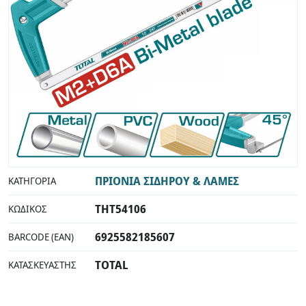
INDUSTRIAL
ΠΡΙΟΝΙΑ ΣΙΔΗΡΟΥ & ΛΑΜΕΣ
ΚΑΤΗΓΟΡΊΑ
THT54106
ΚΩΔΙΚΌΣ
6925582185607
BARCODE (EAN)
TOTAL
ΚΑΤΑΣΚΕΥΑΣΤΉΣ