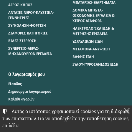
ΜΠΑΤΑΡΙΑΣ-ΕΞΑΡΤΗΜΑΤΑ
ΑΓΡΟΣ-ΚΗΠΟΣ
ΔΟΜΙΚΑ ΜΗΧ/ΤΑ-
ΑΝΤΛΙΕΣ ΝΕΡΟΥ-ΠΛΥΣΤΙΚΑ-
ΟΙΚΟΔΟΜΗΣ ΕΡΓΑΛΕΙΑ &
ΓΕΝΝΗΤΡΙΕΣ
ΧΕΙΡΟΣ ΔΙΑΦΟΡΑ
ΣΥΓΚΟΛΗΣΗ-ΦΟΡΤΙΣΗ
ΗΛΕΚΤΡΟΛΟΓΙΚΑ ΕΙΔΗ &
ΔΙΑΦΟΡΕΣ ΚΑΤΗΓΟΡΙΕΣ
ΜΕΤΡΗΣΗΣ ΕΡΓΑΛΕΙΑ
ΒΙΔΕΣ-ΣΤΕΡΕΩΣΗ
ΥΔΡΑΥΛΙΚΩΝ ΕΙΔΗ
ΣΥΝΕΡΓΕΙΟ-ΑΕΡΑΣ-
ΜΕΤΑΦΟΡΑ-ΑΝΥΨΩΣΗ
ΜΗΧΑΝΟΥΡΓΩΝ ΕΡΓΑΛΕΙΑ
ΒΑΦΗΣ ΕΙΔΗ
ΞΥΛΟΥ-ΓΥΨΟΣΑΝΙΔΟΣ ΕΙΔΗ
Ο λογαριασμός μου
Είσοδος
Δημιουργία λογαριασμού
Καλάθι αγορών
Αυτός ο ιστότοπος χρησιμοποιεί cookies για τη διάκριση
των επισκεπτών. Για να αποδεχθείτε την τοποθέτηση cookies,
©
2024-2026
ΜΠΑΞΕΒΑΝΟΣ Φ. & Μ. Ο.Ε. - BAX.TOOLS
επιλέξτε
ΑΡΙΘΜΌΣ ΓΕΜΗ:
021397626000