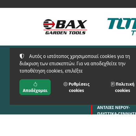
Αυτός ο ιστότοπος χρησιμοποιεί cookies για τη
διάκριση των επισκεπτών. Για να αποδεχθείτε την
τοποθέτηση cookies, επιλέξτε
Προϊόντα
FT-SAFETY(ΠΡΟΣΤΑ
Ρυθμίσεις
Πολιτική
ΜΠΑΞΕΒΑΝΟΣ Φ. & Μ.
ΕΙΔΗ)
Αποδέχομαι
cookies
cookies
Ο.Ε.
ΑΓΡΟΣ-ΚΗΠΟΣ
ΑΝΤΛΙΕΣ ΝΕΡΟΥ-
ΠΛΥΣΤΙΚΑ-ΓΕΝΝΗΤΡ
ΣΥΓΚΟΛΗΣΗ-ΦΟΡΤΙ
ΔΙΑΦΟΡΕΣ ΚΑΤΗΓΟΡ