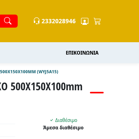
2332028946
ΕΠΙΚΟΙΝΩΝΙΑ
500Χ150Χ100MM (WYJ5A15)
ΚΟ 500Χ150Χ100mm
Διαθέσιμο
Άμεσα διαθέσιμο