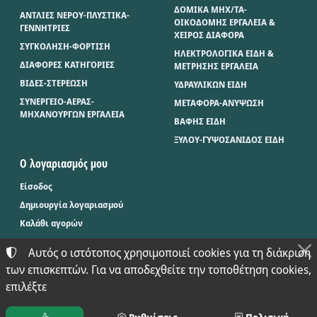
ΔΟΜΙΚΑ ΜΗΧ/ΤΑ-
ΑΝΤΛΙΕΣ ΝΕΡΟΥ-ΠΛΥΣΤΙΚΑ-
ΟΙΚΟΔΟΜΗΣ ΕΡΓΑΛΕΙΑ &
ΓΕΝΝΗΤΡΙΕΣ
ΧΕΙΡΟΣ ΔΙΑΦΟΡΑ
ΣΥΓΚΟΛΗΣΗ-ΦΟΡΤΙΣΗ
ΗΛΕΚΤΡΟΛΟΓΙΚΑ ΕΙΔΗ &
ΔΙΑΦΟΡΕΣ ΚΑΤΗΓΟΡΙΕΣ
ΜΕΤΡΗΣΗΣ ΕΡΓΑΛΕΙΑ
ΒΙΔΕΣ-ΣΤΕΡΕΩΣΗ
ΥΔΡΑΥΛΙΚΩΝ ΕΙΔΗ
ΣΥΝΕΡΓΕΙΟ-ΑΕΡΑΣ-
ΜΕΤΑΦΟΡΑ-ΑΝΥΨΩΣΗ
ΜΗΧΑΝΟΥΡΓΩΝ ΕΡΓΑΛΕΙΑ
ΒΑΦΗΣ ΕΙΔΗ
ΞΥΛΟΥ-ΓΥΨΟΣΑΝΙΔΟΣ ΕΙΔΗ
Ο λογαριασμός μου
Είσοδος
Δημιουργία λογαριασμού
Καλάθι αγορών
Αυτός ο ιστότοπος χρησιμοποιεί cookies για τη διάκριση
των επισκεπτών. Για να αποδεχθείτε την τοποθέτηση cookies,
©
2024-2026
ΜΠΑΞΕΒΑΝΟΣ Φ. & Μ. Ο.Ε. - BAX.TOOLS
επιλέξτε
ΑΡΙΘΜΌΣ ΓΕΜΗ:
021397626000
ΌΡΟΙ ΧΡΉΣΗΣ
•
ΠΟΛΙΤΙΚΉ ΑΠΟΡΡΉΤΟΥ
•
ΠΟΛΙΤΙΚΉ COOKIES
ΡΥΘΜΊΣΕΙΣ COOKIES